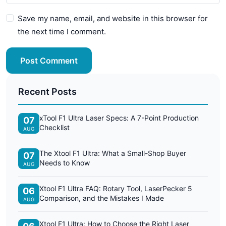
Save my name, email, and website in this browser for
the next time I comment.
Post Comment
Recent Posts
xTool F1 Ultra Laser Specs: A 7-Point Production
07
Checklist
AUG
The Xtool F1 Ultra: What a Small-Shop Buyer
07
Needs to Know
AUG
Xtool F1 Ultra FAQ: Rotary Tool, LaserPecker 5
06
Comparison, and the Mistakes I Made
AUG
Xtool F1 Ultra: How to Choose the Right Laser