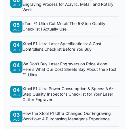
06
Engraving Process for Acrylic, Metal, and Rotary
AUG
Work
xTool F1 Ultra Cut Metal: The 5-Step Quality
05
Checklist I Actually Use
AUG
Xtool F1 Ultra Laser Specifications: A Cost
04
Controller’s Checklist Before You Buy
AUG
We Don't Buy Laser Engravers on Price Alone.
04
Here's What Our Cost Sheets Say About the xTool
AUG
F1 Ultra.
Xtool F1 Ultra Power Consumption & Specs: A 6-
04
Step Quality Inspector’s Checklist for Your Laser
AUG
Cutter Engraver
How the Xtool F1 Ultra Changed Our Engraving
03
Workflow: A Purchasing Manager's Experience
AUG