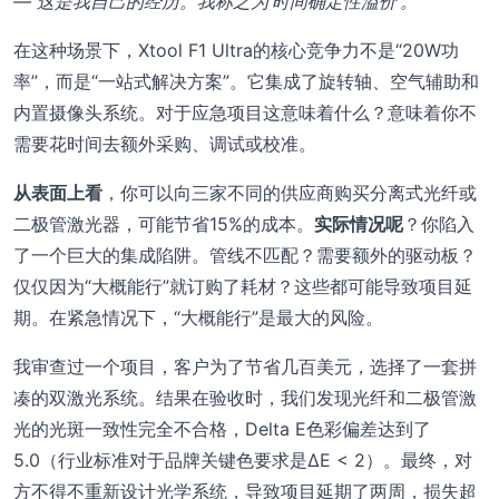
— 这是我自己的经历。我称之为‘时间确定性溢价’。
在这种场景下，Xtool F1 Ultra的核心竞争力不是“20W功
率”，而是“一站式解决方案”。它集成了旋转轴、空气辅助和
内置摄像头系统。对于应急项目这意味着什么？意味着你不
需要花时间去额外采购、调试或校准。
从表面上看
，你可以向三家不同的供应商购买分离式光纤或
二极管激光器，可能节省15%的成本。
实际情况呢
？你陷入
了一个巨大的集成陷阱。管线不匹配？需要额外的驱动板？
仅仅因为“大概能行”就订购了耗材？这些都可能导致项目延
期。在紧急情况下，“大概能行”是最大的风险。
我审查过一个项目，客户为了节省几百美元，选择了一套拼
凑的双激光系统。结果在验收时，我们发现光纤和二极管激
光的光斑一致性完全不合格，Delta E色彩偏差达到了
5.0（行业标准对于品牌关键色要求是ΔE < 2）。最终，对
方不得不重新设计光学系统，导致项目延期了两周，损失超